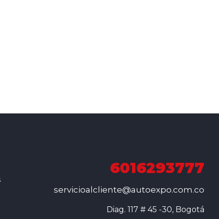
6016293777
s
servicioalcliente@autoexpo.com.co
Diag. 117 # 45 -30, Bogotá
