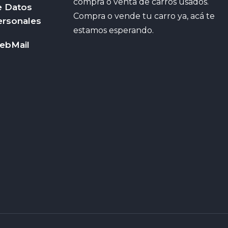
compra o venta de carros usados.
e Datos
Compra o vende tu carro ya, acá te
ersonales
estamos esperando.
ebMail