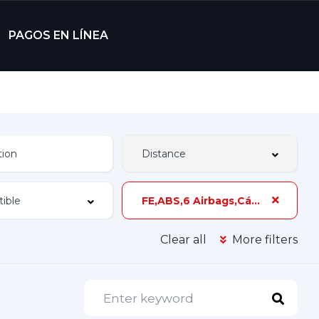
PAGOS EN LÍNEA
FE,ABS,6 Airbags,Cámara de Reversa,150 hp,Único Dueño
Clear all
More filters