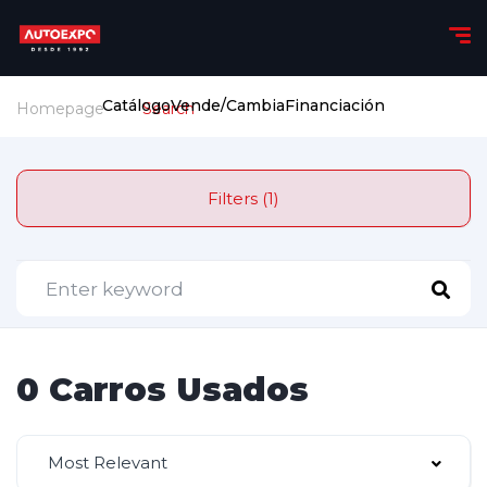
Catálogo
Vende/Cambia
Financiación
Homepage
Search
Filters (1)
0 Carros Usados
Most Relevant