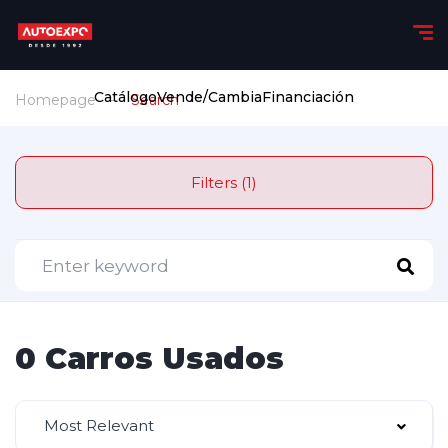
Catálogo
Vende/Cambia
Financiación
Homepage
Search
Filters (1)
0 Carros Usados
Most Relevant