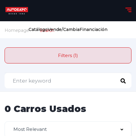
Catálogo
Vende/Cambia
Financiación
Homepage
Search
Filters (1)
0 Carros Usados
Most Relevant