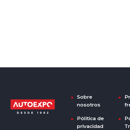
Sobre
P
nosotros
fr
Pólitica de
Po
privacidad
T