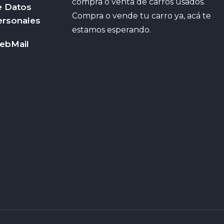
compra o venta de carros usados.
e Datos
Compra o vende tu carro ya, acá te
ersonales
estamos esperando.
ebMail