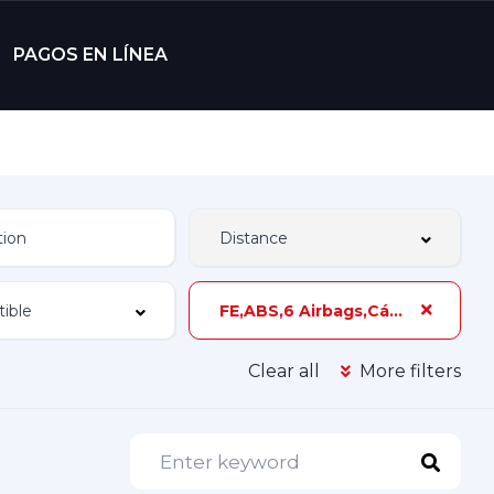
PAGOS EN LÍNEA
FE,ABS,6 Airbags,Cámara de Reversa,Sunroof,165 hp,2 Dueños,Z-3A
Clear all
More filters