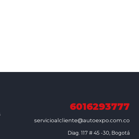
6016293777
s
servicioalcliente@autoexpo.com.co
Diag. 117 # 45 -30, Bogotá
