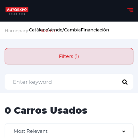
Catálogo
Vende/Cambia
Financiación
Homepage
Search
Filters (1)
0 Carros Usados
Most Relevant