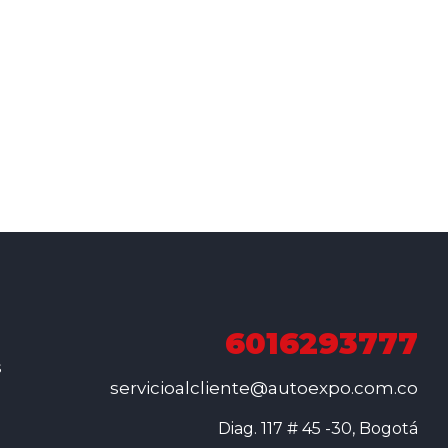
6016293777
s
servicioalcliente@autoexpo.com.co
Diag. 117 # 45 -30, Bogotá
