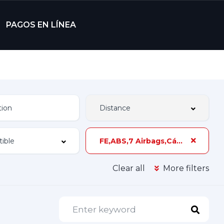
PAGOS EN LÍNEA
FE,ABS,7 Airbags,Cámara de Reversa,120 hp,3 Dueños,Z-3B
Clear all
More filters