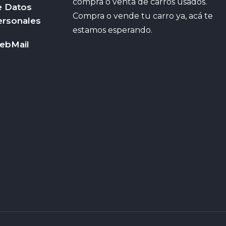
compra o venta de carros usados.
e Datos
Compra o vende tu carro ya, acá te
ersonales
estamos esperando.
ebMail