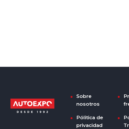
Sobre
P
nosotros
fr
Pólitica de
Po
privacidad
T