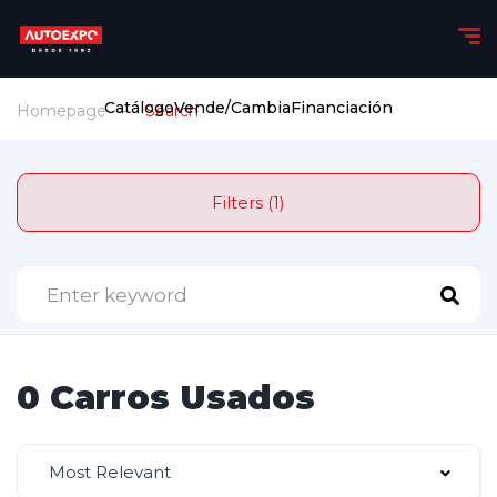
Catálogo
Vende/Cambia
Financiación
Homepage
Search
Filters (1)
0 Carros Usados
Most Relevant