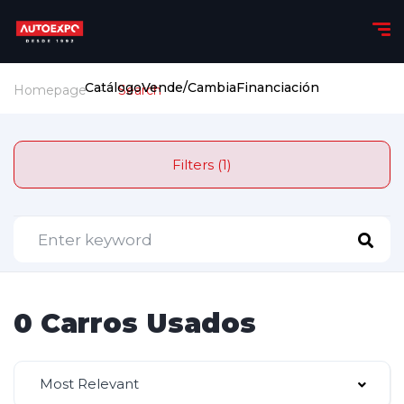
Catálogo
Vende/Cambia
Financiación
Homepage
Search
Filters (1)
0 Carros Usados
Most Relevant