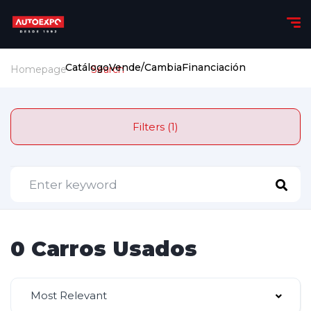
Catálogo
Vende/Cambia
Financiación
Homepage
Search
Filters (1)
0 Carros Usados
Most Relevant