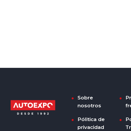
Sobre
P
nosotros
fr
Pólitica de
Po
privacidad
T