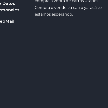
compra o venta de carros usados.
e Datos
Compra o vende tu carro ya, acá te
ersonales
estamos esperando.
ebMail