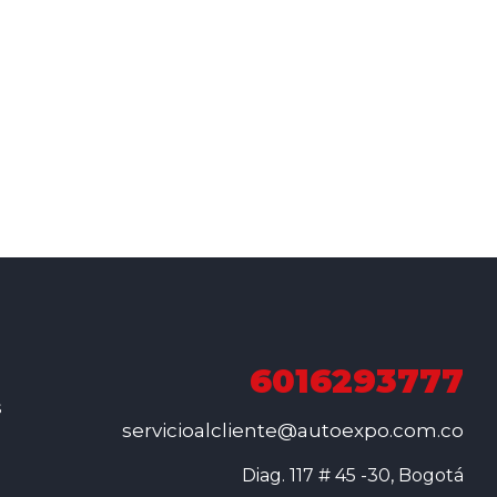
6016293777
s
servicioalcliente@autoexpo.com.co
Diag. 117 # 45 -30, Bogotá
