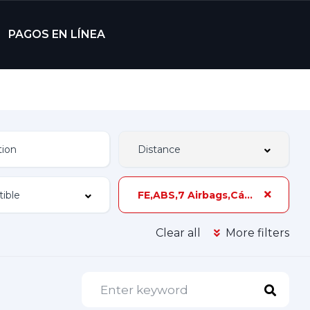
PAGOS EN LÍNEA
FE,ABS,7 Airbags,Cámara de Reversa,Cuero,Sunroof,290 hp,2 Dueños
Clear all
More filters