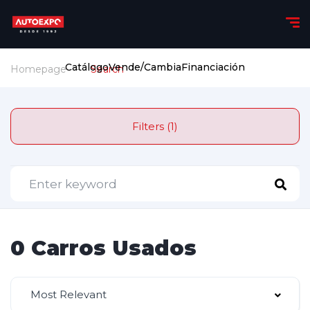
Catálogo
Vende/Cambia
Financiación
Homepage
Search
Filters (1)
0 Carros Usados
Most Relevant