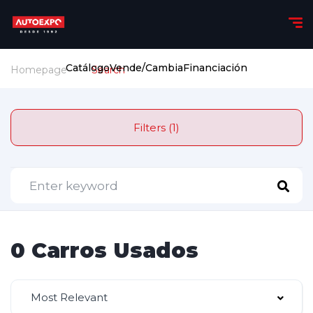
Catálogo
Vende/Cambia
Financiación
Homepage
Search
Filters (1)
0 Carros Usados
Most Relevant