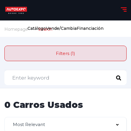
Catálogo
Vende/Cambia
Financiación
Homepage
Search
Filters (1)
0 Carros Usados
Most Relevant