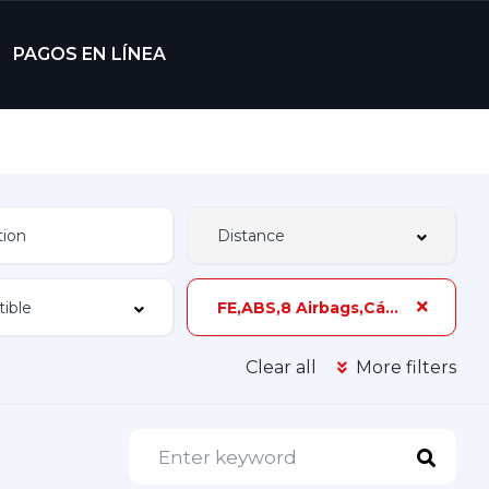
PAGOS EN LÍNEA
FE,ABS,8 Airbags,Cámara de Reversa,136 hp,+ de 3 Dueños,Z-3B
Clear all
More filters