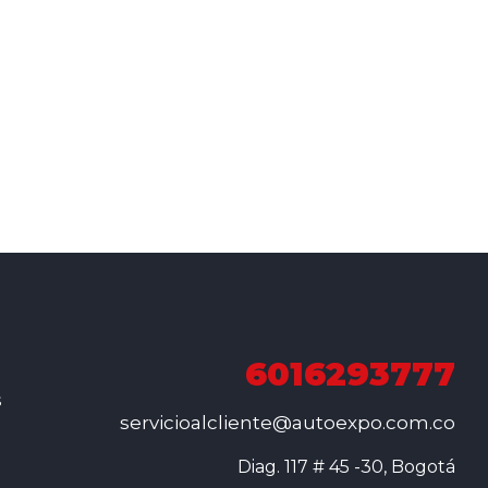
6016293777
s
servicioalcliente@autoexpo.com.co
Diag. 117 # 45 -30, Bogotá
