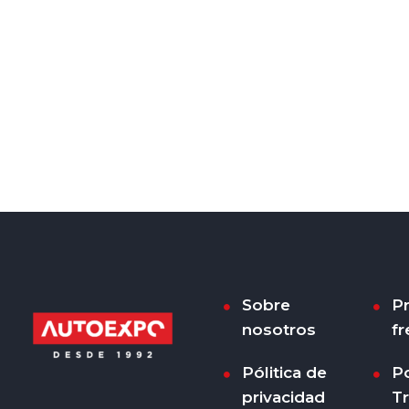
Sobre
P
nosotros
fr
Pólitica de
Po
privacidad
T