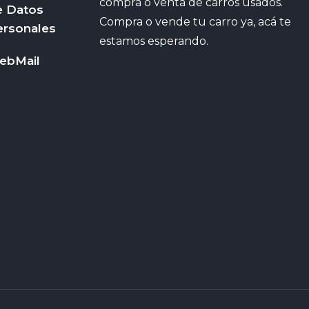
compra o venta de carros usados.
e Datos
Compra o vende tu carro ya, acá te
ersonales
estamos esperando.
ebMail