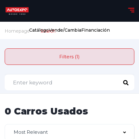
Catálogo
Vende/Cambia
Financiación
Homepage
Search
Filters (1)
0 Carros Usados
Most Relevant