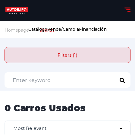
Catálogo
Vende/Cambia
Financiación
Homepage
Search
Filters (1)
0 Carros Usados
Most Relevant