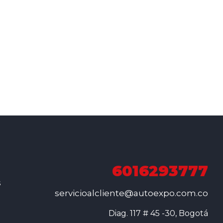
6016293777
s
servicioalcliente@autoexpo.com.co
Diag. 117 # 45 -30, Bogotá
