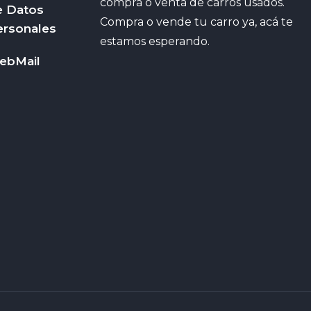
compra o venta de carros usados.
e Datos
Compra o vende tu carro ya, acá te
ersonales
estamos esperando.
ebMail