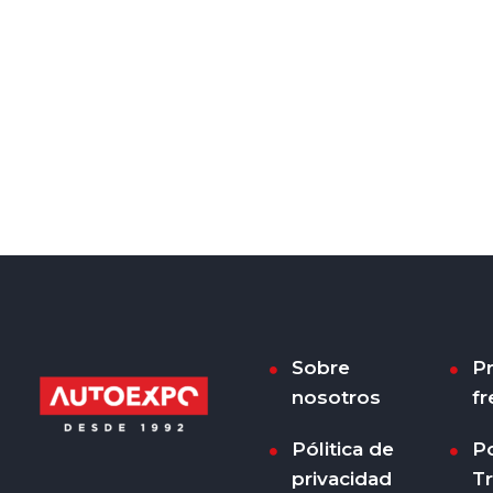
Sobre
P
nosotros
fr
Pólitica de
Po
privacidad
T