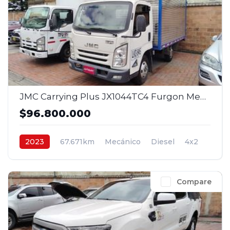
JMC Carrying Plus JX1044TC4 Furgon Mec 2,8 Diesel 4x2 2 p. 2023
$96.800.000
2023
67.671km
Mecánico
Diesel
4x2
$96.800.000
Compare