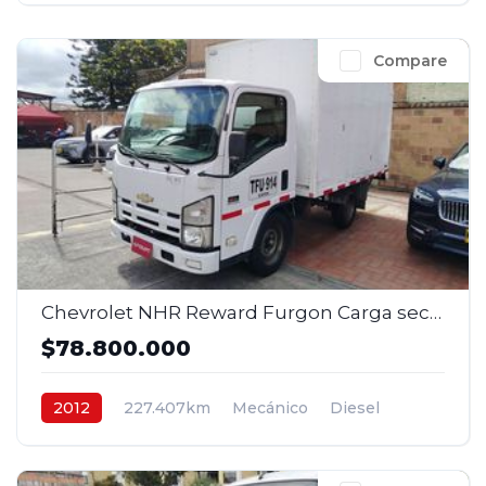
Compare
Chevrolet NHR Reward Furgon Carga seca Turbo Mec 2,8 Diesel 4x2 2 p. 2012
$78.800.000
2012
227.407km
Mecánico
Diesel
4x2
$78.800.000