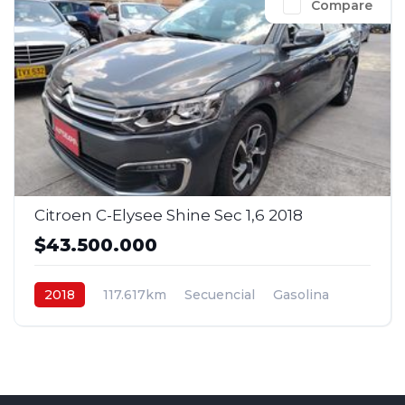
Compare
Citroen C-Elysee Shine Sec 1,6 2018
$43.500.000
2018
117.617km
Secuencial
Gasolina
4x2
$43.500.000