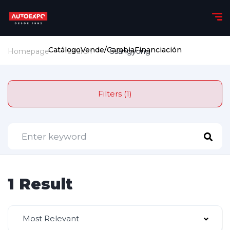
Catálogo
Vende/Cambia
Financiación
Homepage
Search
Ssangyong
Filters (1)
1 Result
Most Relevant