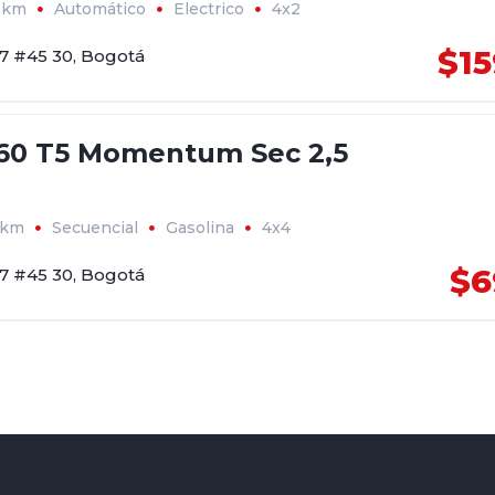
1km
Automático
Electrico
4x2
$15
17 #45 30, Bogotá
60 T5 Momentum Sec 2,5
3km
Secuencial
Gasolina
4x4
$6
17 #45 30, Bogotá