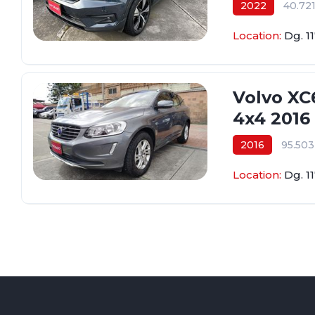
2022
40.72
$159.800.000
Location:
Dg. 1
Volvo XC
4x4 2016
2016
95.50
$69.800.000
Location:
Dg. 1