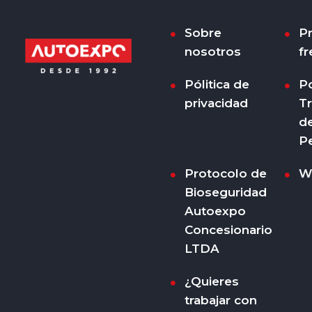
Sobre
P
nosotros
fr
Pólitica de
Po
privacidad
T
d
P
Protocolo de
W
Bioseguridad
Autoexpo
Concesionario
LTDA
¿Quieres
trabajar con