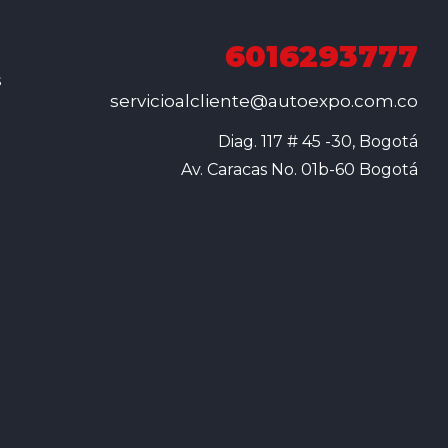
6016293777
s
servicioalcliente@autoexpo.com.co
Diag. 117 # 45 -30, Bogotá

Av. Caracas No. 01b-60 Bogotá