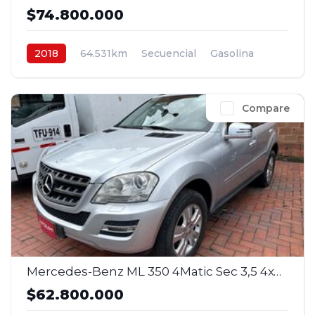
$74.800.000
2018
64.531km
Secuencial
Gasolina
4x4
$74.800.000
Compare
Mercedes-Benz ML 350 4Matic Sec 3,5 4x4 2011
$62.800.000