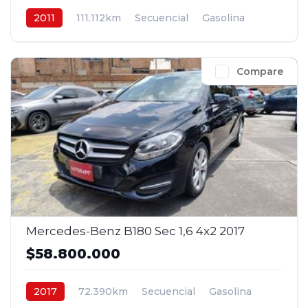
2011
111.112km
Secuencial
Gasolina
4x4
$62.800.000
Compare
Mercedes-Benz B180 Sec 1,6 4x2 2017
$58.800.000
2017
72.390km
Secuencial
Gasolina