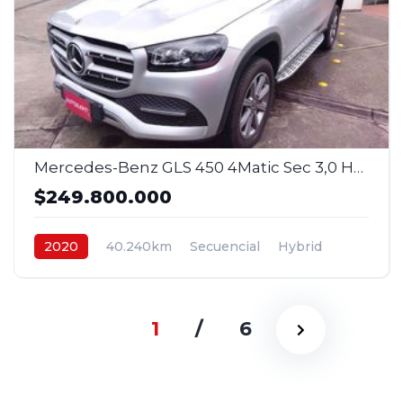
Mercedes-Benz GLS 450 4Matic Sec 3,0 Hybrid 4x4 7 p. 2020
$249.800.000
2020
40.240km
Secuencial
Hybrid
4x4
$249.800.000
1
/
6