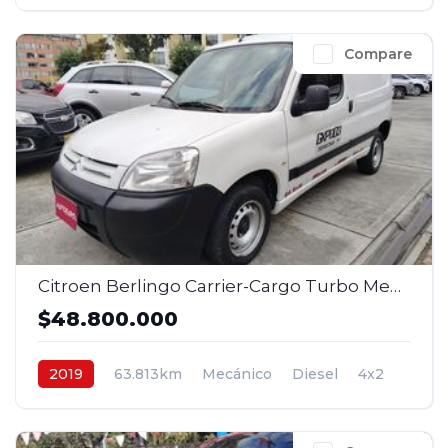
4x2
$52.800.000
Compare
Citroen Berlingo Carrier-Cargo Turbo Mec 1,6 Diesel 4x2 2 p. 2019
$48.800.000
2019
63.813km
Mecánico
Diesel
4x2
$48.800.000