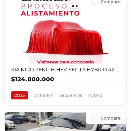
Compare
KIA NIRO ZENITH HEV. SEC 1,6 HYBRID 4X2 2025
$124.800.000
2025
37.681km
Secuencial
Hybrid
4x2
$124.800.000
Compare