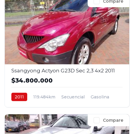
Compare
Ssangyong Actyon G23D Sec 2,3 4x2 2011
$34.800.000
2011
119.484km
Secuencial
Gasolina
4x2
$34.800.000
Compare