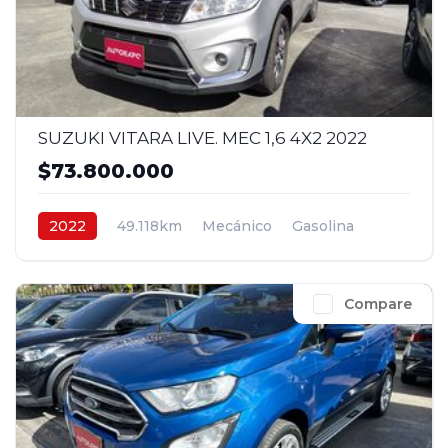
SUZUKI VITARA LIVE. MEC 1,6 4X2 2022
$73.800.000
2022
49.118km
Mecánico
Gasolina
4x2
$73.800.000
Compare