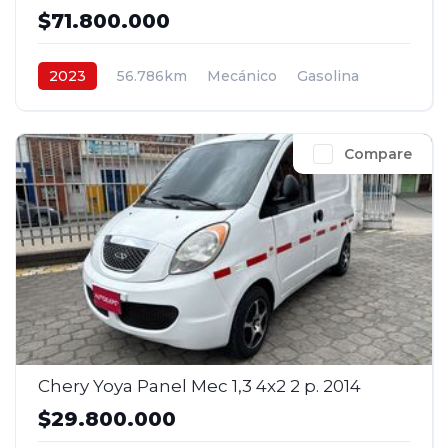
$71.800.000
2023
56.786km
Mecánico
Gasolina
4x2
$71.800.000
Compare
Chery Yoya Panel Mec 1,3 4x2 2 p. 2014
$29.800.000