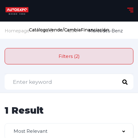
Catálogo
Vende/Cambia
Financiación
Homepage
Search
A200
Mercedes-Benz
Filters (2)
1 Result
Most Relevant