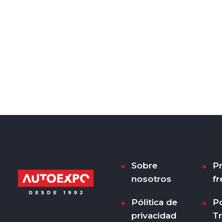
Sobre
P
nosotros
fr
Pólitica de
Po
privacidad
T