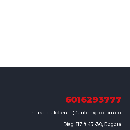
6016293777
s
servicioalcliente@autoexpo.com.co
Diag. 117 # 45 -30, Bogotá
