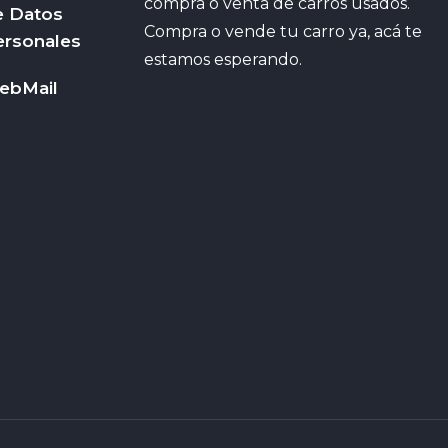
compra o venta de carros usados.
e Datos
Compra o vende tu carro ya, acá te
ersonales
estamos esperando.
ebMail