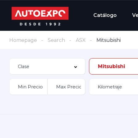
Catálogo
V
Homepage
Search
ASX
Mitsubishi
Mitsubishi