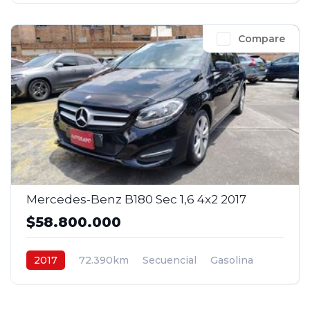
Compare
Mercedes-Benz B180 Sec 1,6 4x2 2017
$58.800.000
2017
72.390km
Secuencial
Gasolina
4x2
$58.800.000