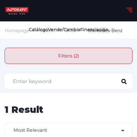
Catálogo
Vende/Cambia
Financiación
Homepage
Search
B180.
Mercedes-Benz
Filters (2)
1 Result
Most Relevant