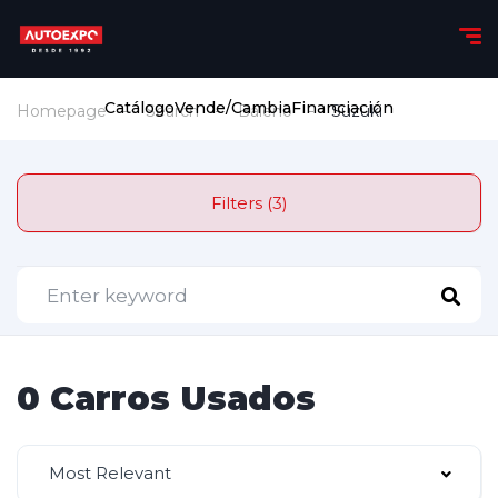
Catálogo
Vende/Cambia
Financiación
Homepage
Search
Baleno
Suzuki
Filters (3)
0 Carros Usados
Most Relevant