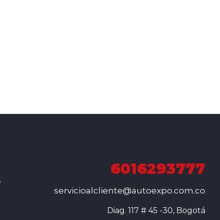
6016293777
s
servicioalcliente@autoexpo.com.co
Diag. 117 # 45 -30, Bogotá
