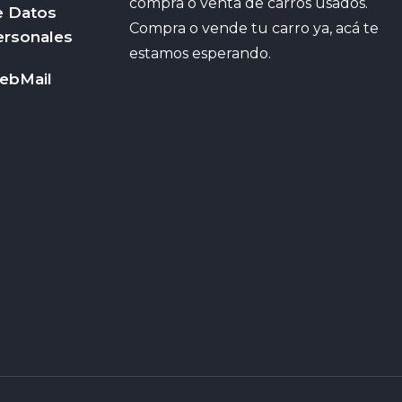
compra o venta de carros usados.
e Datos
Compra o vende tu carro ya, acá te
ersonales
estamos esperando.
ebMail