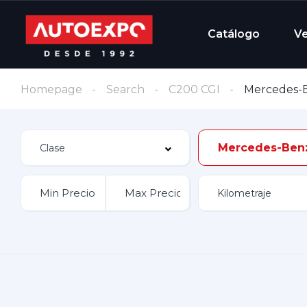
Catálogo
V
Homepage
Search
C200 CGI
Mercedes-
Mercedes-Ben