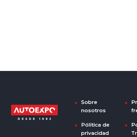
Sobre
P
nosotros
fr
Pólitica de
Po
privacidad
T