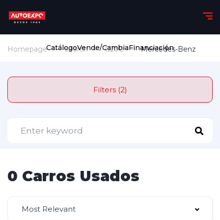
Catálogo
Vende/Cambia
Financiación
Homepage
Search
C200
Mercedes-Benz
Filters (2)
0 Carros Usados
Most Relevant