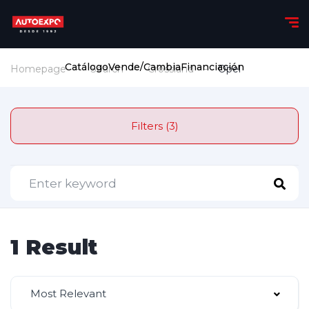
Catálogo
Vende/Cambia
Financiación
Homepage
Search
Crossland
Opel
Filters (3)
1 Result
Most Relevant