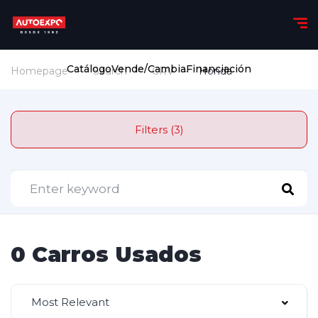
Catálogo
Vende/Cambia
Financiación
Homepage
Search
CRV
Honda
Filters (3)
0 Carros Usados
Most Relevant