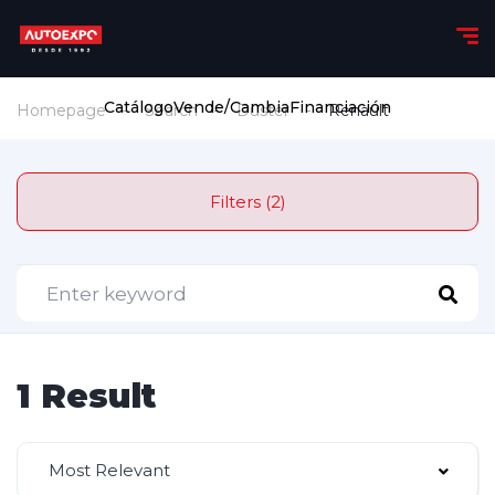
Catálogo
Vende/Cambia
Financiación
Homepage
Search
Duster
Renault
Filters (2)
1 Result
Most Relevant