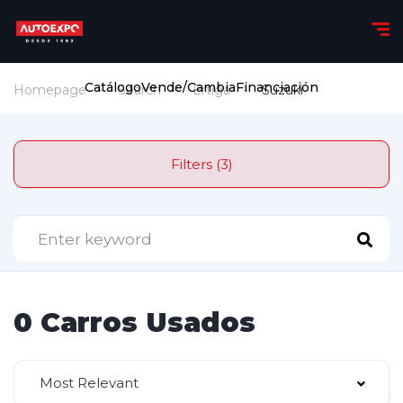
Catálogo
Vende/Cambia
Financiación
Homepage
Search
Ertiga
Suzuki
Filters (3)
0 Carros Usados
Most Relevant