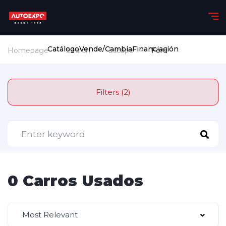
Catálogo
Vende/Cambia
Financiación
Homepage
Search
Escape
Ford
Filters (2)
0 Carros Usados
Most Relevant