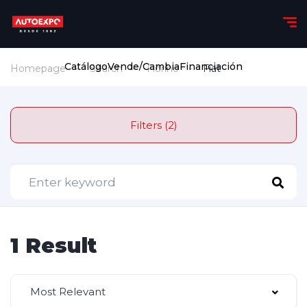
Catálogo
Vende/Cambia
Financiación
Homepage
Search
Fiorino
Fiat
Filters (2)
1 Result
Most Relevant