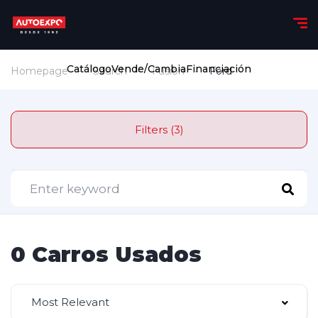
Catálogo
Vende/Cambia
Financiación
Homepage
Search
Fusion
Ford
Filters (3)
0 Carros Usados
Most Relevant