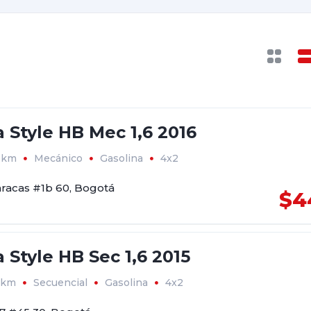
a Style HB Mec 1,6 2016
0km
Mecánico
Gasolina
4x2
aracas #1b 60, Bogotá
$4
a Style HB Sec 1,6 2015
0km
Secuencial
Gasolina
4x2