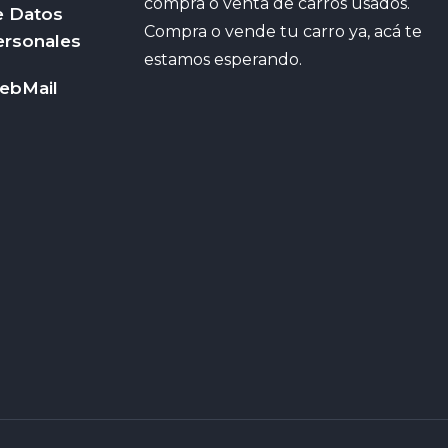
compra o venta de carros usados.
e Datos
Compra o vende tu carro ya, acá te
ersonales
estamos esperando.
ebMail