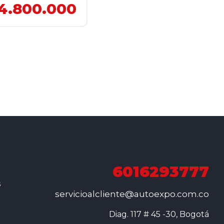
4.800.000
6016293777
s
servicioalcliente@autoexpo.com.co
Diag. 117 # 45 -30, Bogotá
