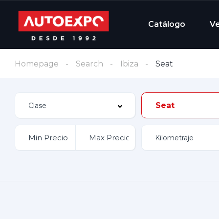
Catálogo
V
Homepage
Search
Ibiza
Seat
Seat