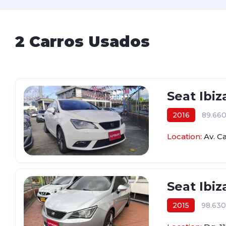
2 Carros Usados
Seat Ibiz
2016
89.66
$44.600.000
Location:
Av. C
Seat Ibiz
2015
98.63
$44.800.000