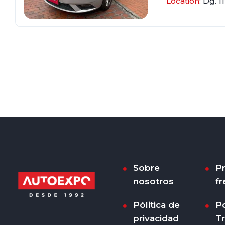
Location:
Dg. 1
Sobre
P
nosotros
fr
Pólitica de
Po
privacidad
T