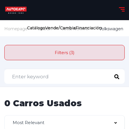
Catálogo
Vende/Cambia
Financiación
Homepage
Search
Jetta New A7
Volkswagen
Filters (3)
0 Carros Usados
Most Relevant