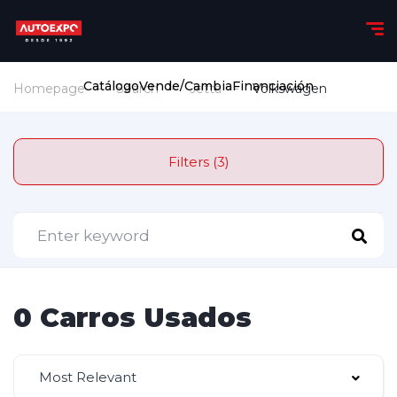
Catálogo
Vende/Cambia
Financiación
Homepage
Search
Jetta
Volkswagen
Filters (3)
0 Carros Usados
Most Relevant