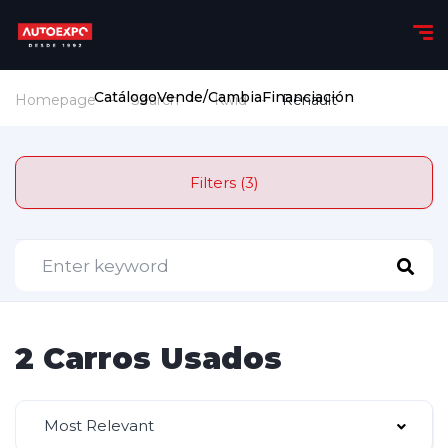
Catálogo
Vende/Cambia
Financiación
Homepage
Search
Kwid
Renault
Filters (3)
2 Carros Usados
Most Relevant