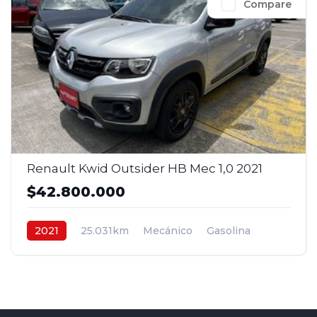
Compare
Renault Kwid Outsider HB Mec 1,0 2021
$42.800.000
2021
25.031km
Mecánico
Gasolina
4x2
$42.800.000