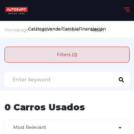
Catálogo
Vende/Cambia
Financiación
Homepage
Search
Murano
Nissan
Filters (2)
0 Carros Usados
Most Relevant