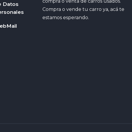
compra o venta de carros usados.
e Datos
Compra o vende tu carro ya, acá te
ersonales
estamos esperando.
ebMail