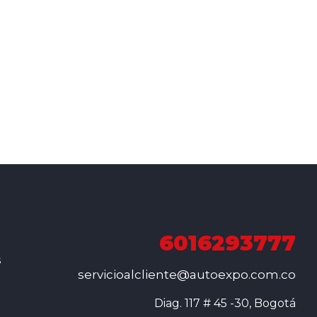
6016293777
s
servicioalcliente@autoexpo.com.co
Diag. 117 # 45 -30, Bogotá
