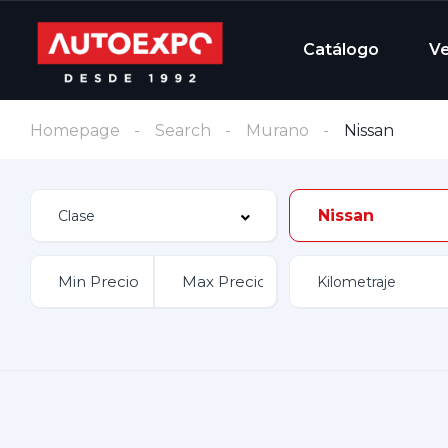
Catálogo
V
Homepage
Search
Murano
Nissan
Nissan