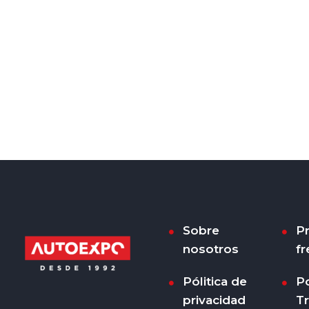
Sobre
P
nosotros
fr
Pólitica de
Po
privacidad
T