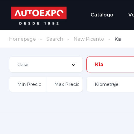
Catálogo
V
Homepage
Search
New Picanto
Kia
Kia