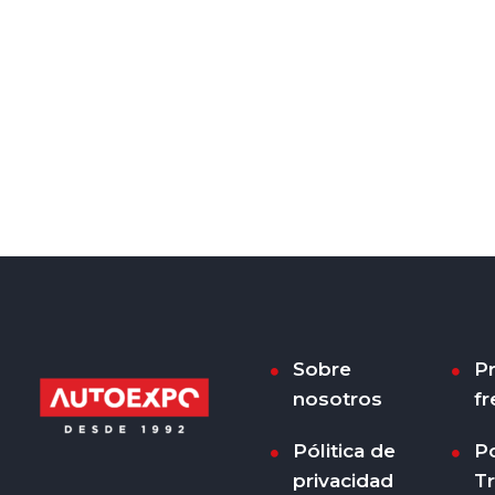
Sobre
P
nosotros
fr
Pólitica de
Po
privacidad
T