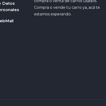
compra o venta de carros usados.
e Datos
Compra o vende tu carro ya, acá te
ersonales
estamos esperando.
ebMail