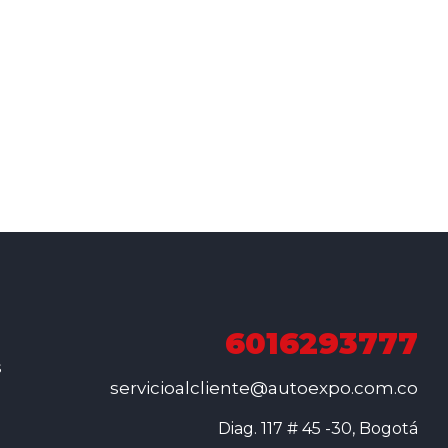
6016293777
s
servicioalcliente@autoexpo.com.co
Diag. 117 # 45 -30, Bogotá
