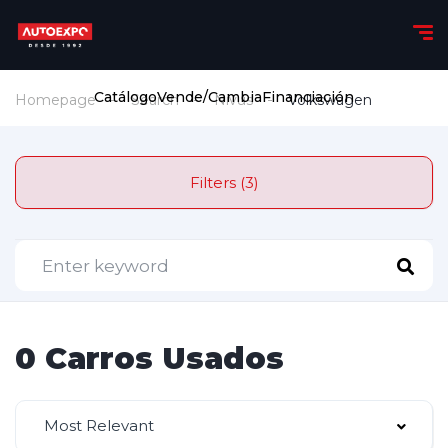
Catálogo
Vende/Cambia
Financiación
Homepage
Search
Nivus
Volkswagen
Filters (3)
0 Carros Usados
Most Relevant