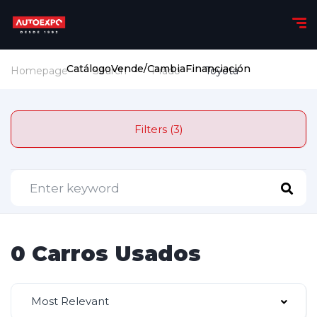
Catálogo
Vende/Cambia
Financiación
Homepage
Search
Prado
Toyota
Filters (3)
0 Carros Usados
Most Relevant