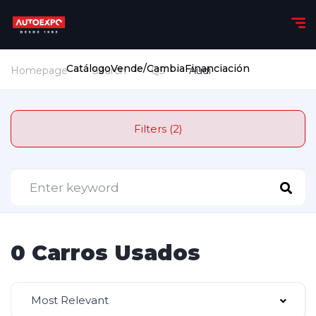
Catálogo
Vende/Cambia
Financiación
Homepage
Search
Q5
Audi
Filters (2)
0 Carros Usados
Most Relevant