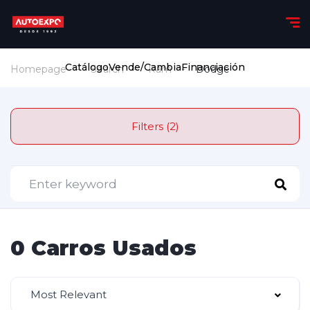
Catálogo
Vende/Cambia
Financiación
Homepage
Search
Ram
Dodge
Filters (2)
0 Carros Usados
Most Relevant