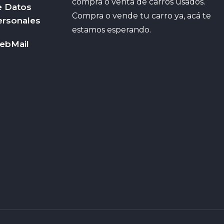
compra o venta de carros usados.
e Datos
Compra o vende tu carro ya, acá te
ersonales
estamos esperando.
ebMail