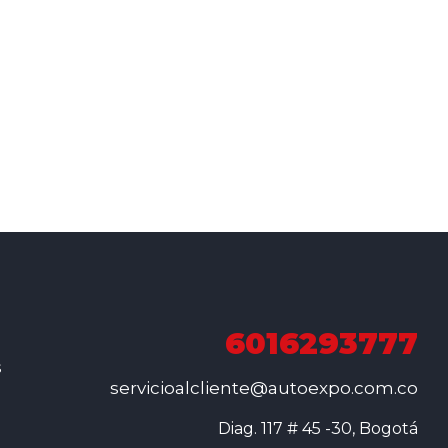
6016293777
s
servicioalcliente@autoexpo.com.co
Diag. 117 # 45 -30, Bogotá
