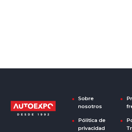
Sobre
P
nosotros
fr
Pólitica de
Po
privacidad
T