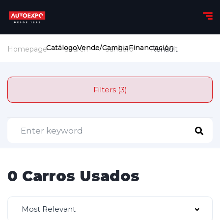
Catálogo
Vende/Cambia
Financiación
Homepage
Search
Sandero
Renault
Filters (3)
0 Carros Usados
Most Relevant